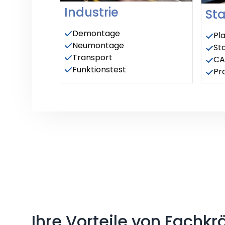
Industrie
St
Demontage
Pl
Neumontage
St
Transport
CA
Funktionstest
Pr
Ihre Vorteile von Fachkr