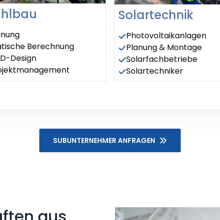
ahlbau
Solartechnik
anung
Photovoltaikanlagen
atische Berechnung
Planung & Montage
D-Design
Solarfachbetriebe
ojektmanagement
Solartechniker
SUBUNTERNEHMER ANFRAGEN
äften aus