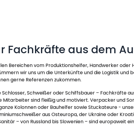
für Fachkräfte aus dem A
 allen Bereichen vom Produktionshelfer, Handwerker oder Hi
mmern wir uns um die Unterkünfte und die Logistik und b
 Ihnen gerne Referenzen zukommen.
chlosser, Schweißer oder Schiffsbauer – Fachkräfte aus
 Mitarbeiter sind fleißig und motiviert. Verpacker und S
 ganze Kolonnen oder Bauhelfer sowie Stuckateure - unser
iniumschweißer aus Osteuropa, der Ukraine oder Kroatie
 Sanitär – von Russland bis Slowenien – sind europaweit 