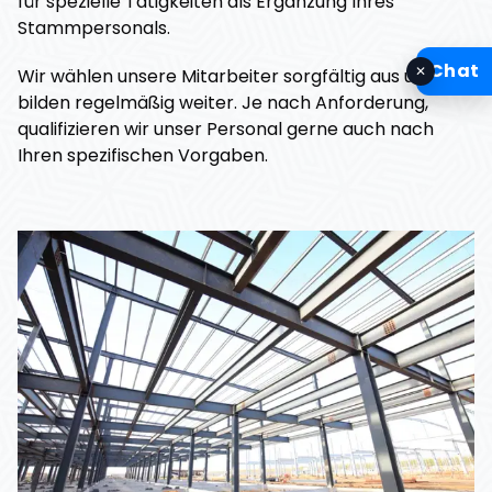
für spezielle Tätigkeiten als Ergänzung Ihres
Stammpersonals.
Chat
✕
Wir wählen unsere Mitarbeiter sorgfältig aus und
bilden regelmäßig weiter. Je nach Anforderung,
qualifizieren wir unser Personal gerne auch nach
Ihren spezifischen Vorgaben.