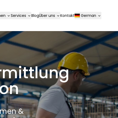
hen
Services
Blog
Über uns
Kontakt
German
rmittlung
ion
ehmen &