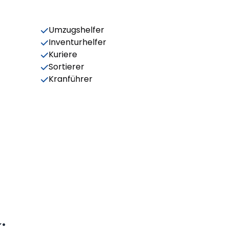
Umzugshelfer
Inventurhelfer
Kuriere
Sortierer
Kranführer
: