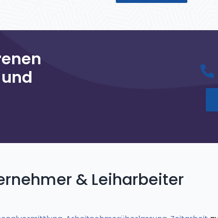
renen
k und
ernehmer & Leiharbeiter