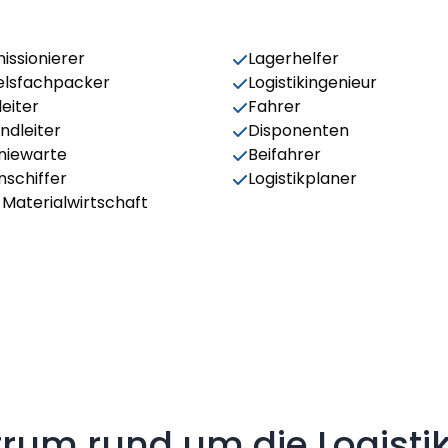
ssionierer
Lagerhelfer
lsfachpacker
Logistikingenieur
eiter
Fahrer
ndleiter
Disponenten
niewarte
Beifahrer
nschiffer
Logistikplaner
r Materialwirtschaft
rum rund um die Logistik