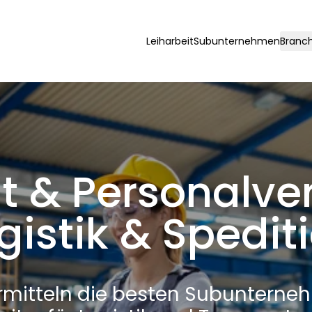
Leiharbeit
Subunternehmen
Branc
it & Personalve
gistik & Spedit
rmitteln die besten Subuntern