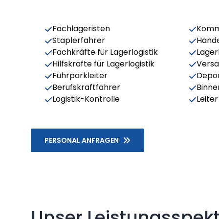
Fachlageristen
Kommi
Staplerfahrer
Hande
Fachkräfte für Lagerlogistik
Lagerl
Hilfskräfte für Lagerlogistik
Versa
Fuhrparkleiter
Depo
Berufskraftfahrer
Binne
Logistik-Kontrolle
Leite
PERSONAL ANFRAGEN
Unser Leistungsspekt