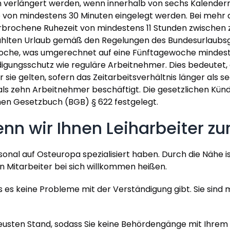
den verlängert werden, wenn innerhalb von sechs Kalende
von mindestens 30 Minuten eingelegt werden. Bei mehr a
rbrochene Ruhezeit von mindestens 11 Stunden zwischen 
hlten Urlaub gemäß den Regelungen des Bundesurlaubsge
oche, was umgerechnet auf eine Fünftagewoche mindest
gungsschutz wie reguläre Arbeitnehmer. Dies bedeutet, d
sie gelten, sofern das Zeitarbeitsverhältnis länger als 
 zehn Arbeitnehmer beschäftigt. Die gesetzlichen Kündi
chen Gesetzbuch (BGB) § 622 festgelegt.
nn wir Ihnen Leiharbeiter zu
ersonal auf Osteuropa spezialisiert haben. Durch die Nähe 
n Mitarbeiter bei sich willkommen heißen.
s es keine Probleme mit der Verständigung gibt. Sie sind
eusten Stand, sodass Sie keine Behördengänge mit Ihrem