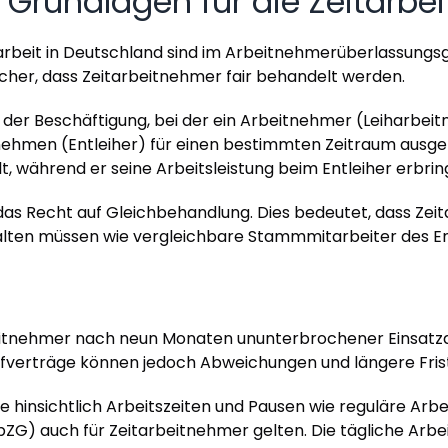
 Grundlagen für die Zeitarbei
rbeit in Deutschland sind im Arbeitnehmerüberlassungsge
 sicher, dass Zeitarbeitnehmer fair behandelt werden.
orm der Beschäftigung, bei der ein Arbeitnehmer (Leihar
nehmen (Entleiher) für einen bestimmten Zeitraum ausgel
 während er seine Arbeitsleistung beim Entleiher erbring
 das Recht auf Gleichbehandlung. Dies bedeutet, dass Zei
alten müssen wie vergleichbare Stammmitarbeiter des En
eitnehmer nach neun Monaten ununterbrochener Einsatzda
ifverträge können jedoch Abweichungen und längere Fris
 hinsichtlich Arbeitszeiten und Pausen wie reguläre Arbe
) auch für Zeitarbeitnehmer gelten. Die tägliche Arbeit