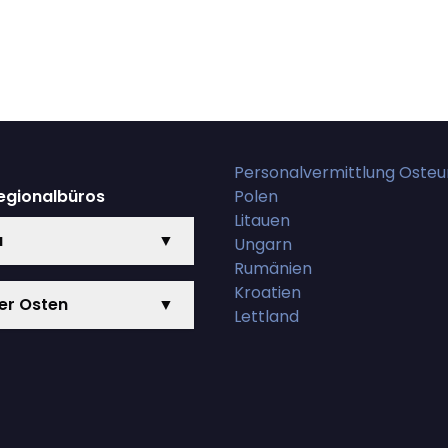
Personalvermittlung Oste
egionalbüros
Polen
Litauen
a
▼
Ungarn
Rumänien
Kroatien
rer Osten
▼
Lettland