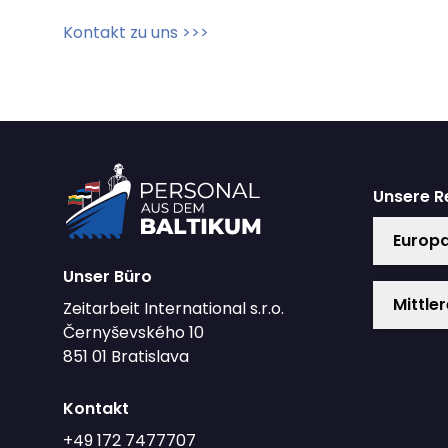
Kontakt zu uns >>>
Unsere R
Europ
Unser Büro
Mittle
Zeitarbeit International s.r.o.
Černyševského 10
851 01 Bratislava
Kontakt
+49 172 7477707